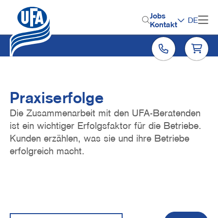
Direkt
zum
H
Jobs
DE
Inhalt
Kontakt
e
a
d
e
r
Praxiserfolge
M
Die Zusammenarbeit mit den UFA-Beratenden
e
ist ein wichtiger Erfolgsfaktor für die Betriebe.
Kunden erzählen, was sie und ihre Betriebe
n
erfolgreich macht.
u