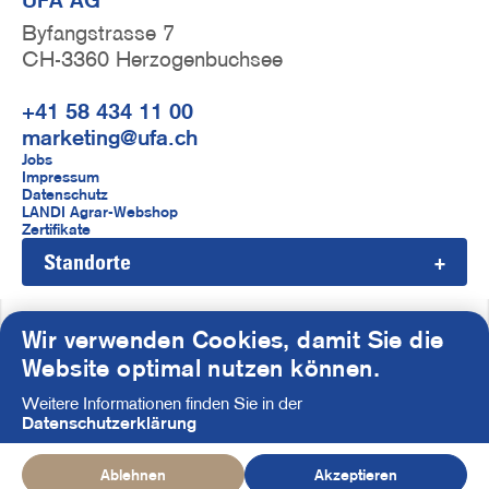
Byfangstrasse 7
CH-3360 Herzogenbuchsee
+41 58 434 11 00
marketing@ufa.ch
F
Jobs
Impressum
u
Datenschutz
LANDI Agrar-Webshop
ß
Zertifikate
Standorte
z
e
i
Wir verwenden Cookies, damit Sie die
S
Website optimal nutzen können.
l
o
Weitere Informationen finden Sie in der
e
c
Datenschutzerklärung
i
© UFA AG 2026
Ablehnen
Akzeptieren