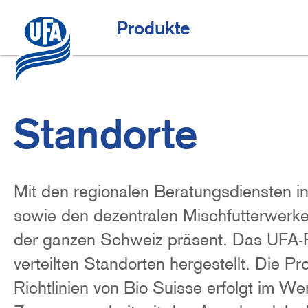
Direkt
zum
Top-Angebote
H
Produkte
Inhalt
a
u
p
t
Standorte
n
a
v
Mit den regionalen Beratungsdiensten 
i
sowie den dezentralen Mischfutterwerke
g
der ganzen Schweiz präsent. Das UFA-F
a
verteilten Standorten hergestellt. Die Pr
t
Richtlinien von Bio Suisse erfolgt im W
i