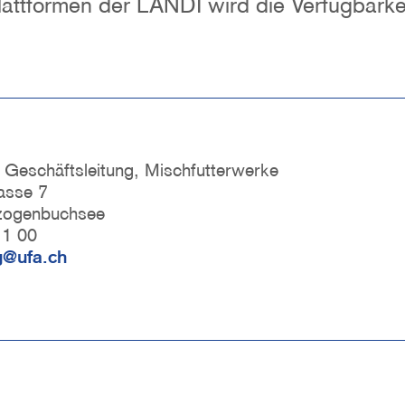
attformen der LANDI wird die Verfügbarke
, Geschäftsleitung, Mischfutterwerke
asse 7
zogenbuchsee
11 00
g@ufa.ch