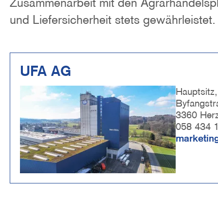
Zusammenarbeit mit den Agrarhandelspl
o
n
und Liefersicherheit stets gewährleistet.
UFA AG
Image
Hauptsitz
Byfangstr
3360 Her
058 434 
marketin