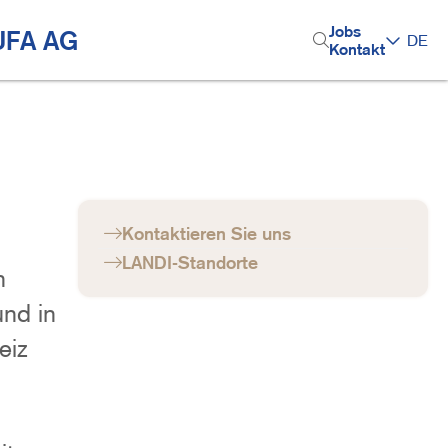
H
Jobs
UFA AG
Top-Themen
DE
Kontakt
e
a
d
e
r
M
Kontaktieren Sie uns
e
LANDI-Standorte
n
n
nd in
u
eiz