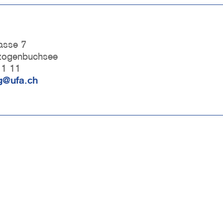
asse 7
zogenbuchsee
11 11
ng@ufa.ch