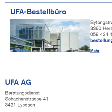
UFA-Bestellbüro
Image
Byfangstr
3360 Her
058 434 
bestellu
Mehr
UFA AG
Beratungsdienst
Schachenstrasse 41
3421 Lyssach