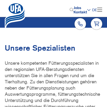
Direkt
zum
H
Jobs
DE
Inhalt
Kontakt
e
a
d
e
r
Unsere Spezialisten
M
e
Unsere kompetenten Fütterungsspezialisten in
n
den regionalen UFA-Beratungsdiensten
unterstützen Sie in allen Fragen rund um die
u
Tierhaltung. Zu den Dienstleistungen gehören
neben der Fütterungsplanung auch
Auswertungsprogramme, fütterungstechnische
Unterstützung und die Durchführung
wissenschaftlicher Fütterungsversuche unter