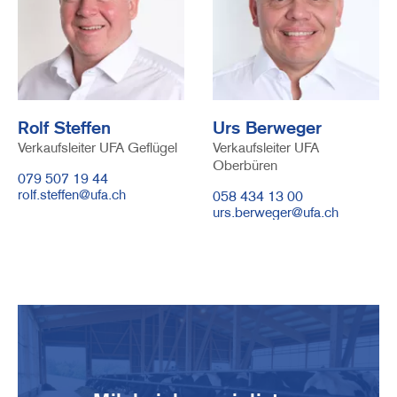
Rolf Steffen
Urs Berweger
Verkaufsleiter UFA Geflügel
Verkaufsleiter UFA
Oberbüren
Telefonnummer
079 507 19 44
E-
rolf.steffen@ufa.ch
Telefonnummer
058 434 13 00
Mail
E-
urs.berweger@ufa.ch
Mail
Image