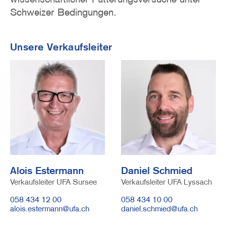
Schweizer Bedingungen.
Unsere Verkaufsleiter
Image
Image
Alois Estermann
Daniel Schmied
Verkaufsleiter UFA Sursee
Verkaufsleiter UFA Lyssach
Telefonnummer
058 434 12 00
Telefonnummer
058 434 10 00
E-
alois.estermann@ufa.ch
E-
daniel.schmied@ufa.ch
Mail
Mail