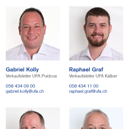
Image
Image
Gabriel Kolly
Raphael Graf
Verkaufsleiter UFA Puidoux
Verkaufsleiter UFA Kälber
Telefonnummer
058 434 09 00
Telefonnummer
058 434 11 00
E-
gabriel.kolly@ufa.ch
E-
raphael.graf@ufa.ch
Mail
Mail
Image
Image