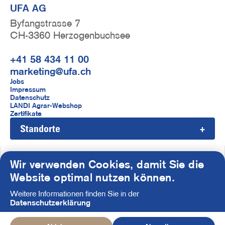
UFA AG
Byfangstrasse 7
CH-3360 Herzogenbuchsee
+41 58 434 11 00
marketing@ufa.ch
F
Jobs
Impressum
u
Datenschutz
LANDI Agrar-Webshop
ß
Zertifikate
Standorte
z
e
i
Wir verwenden Cookies, damit Sie die
S
Website optimal nutzen können.
l
o
Weitere Informationen finden Sie in der
e
c
Datenschutzerklärung
i
© UFA AG 2026