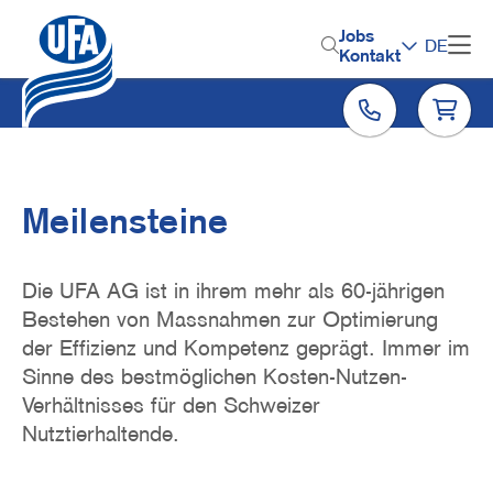
Direkt
zum
H
Jobs
DE
Inhalt
Kontakt
e
a
d
e
r
Meilensteine
M
e
Die UFA AG ist in ihrem mehr als 60-jährigen
n
Bestehen von Massnahmen zur Optimierung
der Effizienz und Kompetenz geprägt. Immer im
u
Sinne des bestmöglichen Kosten-Nutzen-
Verhältnisses für den Schweizer
Nutztierhaltende.