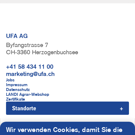
UFA AG
Byfangstrasse 7
CH-3360 Herzogenbuchsee
+41 58 434 11 00
marketing@ufa.ch
F
Jobs
Impressum
u
Datenschutz
LANDI Agrar-Webshop
ß
Zertifikate
Standorte
z
e
i
Wir verwenden Cookies, damit Sie die