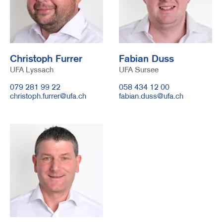
Christoph Furrer
Fabian Duss
UFA Lyssach
Funktion
UFA Sursee
Telefonnummer
079 281 99 22
Telefonnummer
058 434 12 00
E-
christoph.furrer@ufa.ch
E-
fabian.duss@ufa.ch
Mail
Mail
Image