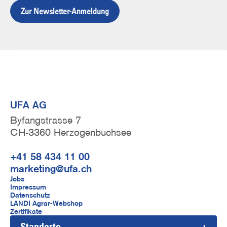
Zur Newsletter-Anmeldung
UFA AG
Byfangstrasse 7
CH-3360 Herzogenbuchsee
+41 58 434 11 00
marketing@ufa.ch
F
Jobs
Impressum
u
Datenschutz
LANDI Agrar-Webshop
ß
Zertifikate
Standorte