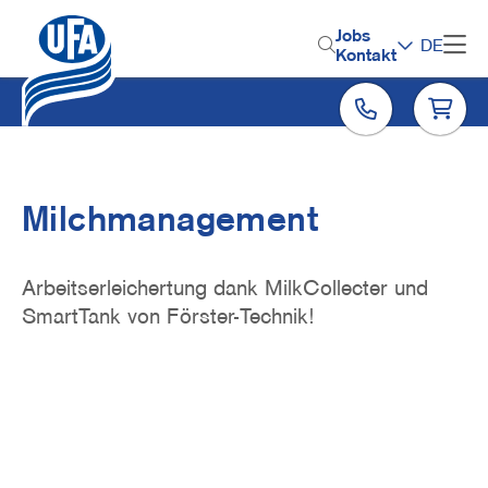
Direkt
zum
H
Jobs
DE
Inhalt
Kontakt
e
a
d
e
r
Milchmanagement
M
e
Arbeitserleichertung dank MilkCollecter und
n
SmartTank von Förster-Technik!
u