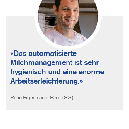
Quote
Das automatisierte
Milchmanagement ist sehr
hygienisch und eine enorme
Arbeitserleichterung.
Person
René Eigenmann, Berg (SG)