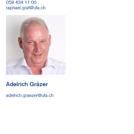
Telefonnummer
058 434 11 00
E-
raphael.graf@ufa.ch
Mail
Image
Adelrich Gräzer
E-
adelrich.graezer@ufa.ch
Mail