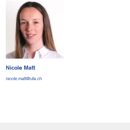
Author
Image
Nicole Matt
E-
nicole.matt@ufa.ch
Mail