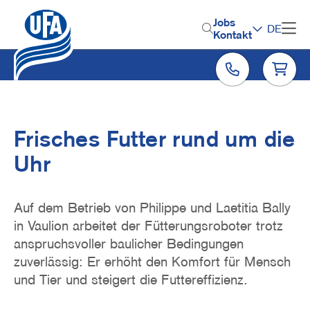
Direkt
zum
H
Jobs
DE
Inhalt
Kontakt
e
a
d
e
r
Frisches Futter rund um die
M
Uhr
e
n
Lead
Auf dem Betrieb von Philippe und Laetitia Bally
u
in Vaulion arbeitet der Fütterungsroboter trotz
anspruchsvoller baulicher Bedingungen
zuverlässig: Er erhöht den Komfort für Mensch
und Tier und steigert die Futtereffizienz.