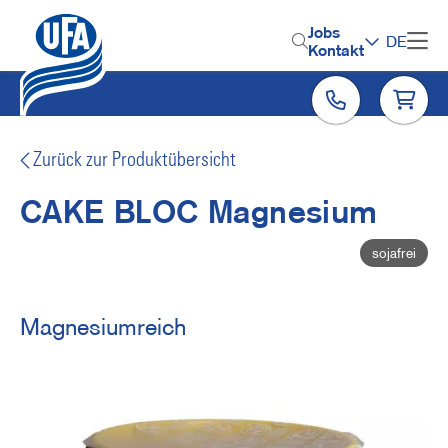
Direkt
zum
H
Jobs
DE
Inhalt
Kontakt
e
a
d
e
Zurück zur Produktübersicht
r
CAKE BLOC Magnesium
M
sojafrei
e
n
u
Magnesiumreich