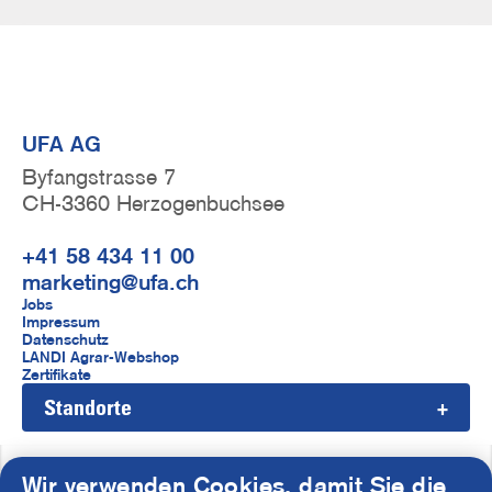
UFA AG
Byfangstrasse 7
CH-3360 Herzogenbuchsee
+41 58 434 11 00
marketing@ufa.ch
F
Jobs
Impressum
u
Datenschutz
LANDI Agrar-Webshop
ß
Zertifikate
Standorte
z
e
i
Wir verwenden Cookies, damit Sie die