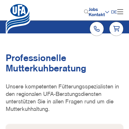
Direkt
zum
H
Jobs
DE
Inhalt
Kontakt
e
a
d
e
r
Professionelle
M
Mutterkuhberatung
e
n
Unsere kompetenten Fütterungsspezialisten in
u
den regionalen UFA-Beratungsdiensten
unterstützen Sie in allen Fragen rund um die
Mutterkuhhaltung.