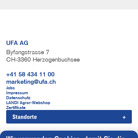
UFA AG
Byfangstrasse 7
CH-3360 Herzogenbuchsee
+41 58 434 11 00
marketing@ufa.ch
F
Jobs
Impressum
u
Datenschutz
LANDI Agrar-Webshop
ß
Zertifikate
Standorte
z
e