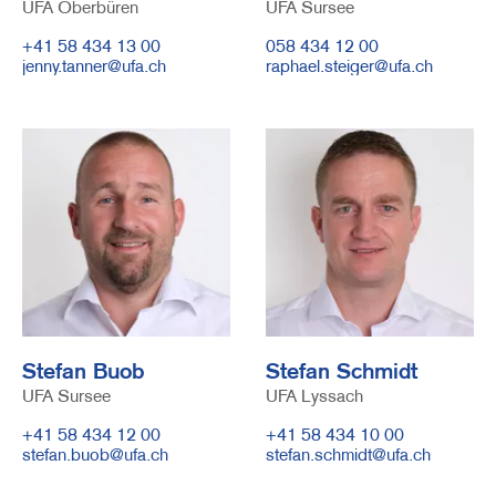
UFA Oberbüren
UFA Sursee
Telefonnummer
+41 58 434 13 00
Telefonnummer
058 434 12 00
E-
jenny.tanner@ufa.ch
E-
raphael.steiger@ufa.ch
Mail
Mail
Image
Image
Stefan Buob
Stefan Schmidt
UFA Sursee
UFA Lyssach
Telefonnummer
+41 58 434 12 00
Telefonnummer
+41 58 434 10 00
E-
stefan.buob@ufa.ch
E-
stefan.schmidt@ufa.ch
Mail
Mail