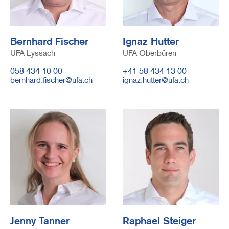
Bernhard Fischer
Ignaz Hutter
UFA Lyssach
UFA Oberbüren
Telefonnummer
058 434 10 00
Telefonnummer
+41 58 434 13 00
E-
bernhard.fischer@ufa.ch
E-
ignaz.hutter@ufa.ch
Mail
Mail
Image
Image
Jenny Tanner
Raphael Steiger