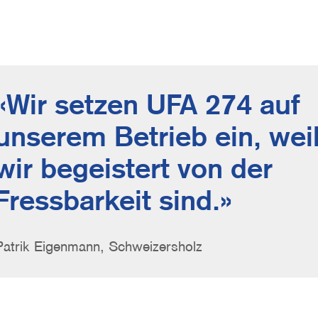
Quote
Wir setzen UFA 274 auf
unserem Betrieb ein, wei
wir begeistert von der
Fressbarkeit sind.
Person
Patrik Eigenmann, Schweizersholz