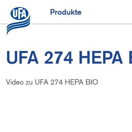
Direkt
zum
Top-Angebote
H
Produkte
Inhalt
a
u
p
t
UFA 274 HEPA 
n
a
v
Video zu UFA 274 HEPA BIO
i
g
a
t
i