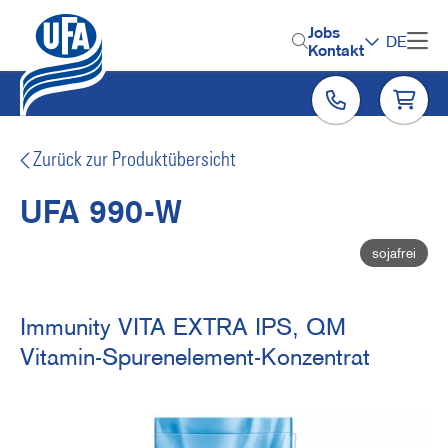
Direkt
zum
H
Jobs
DE
Inhalt
Kontakt
e
a
d
e
Zurück zur Produktübersicht
r
UFA 990-W
M
sojafrei
e
n
u
Immunity VITA EXTRA IPS, QM
Vitamin-Spurenelement-Konzentrat