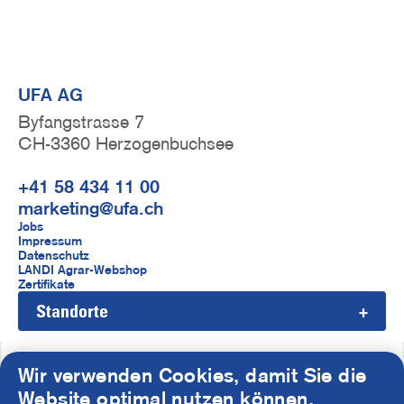
UFA AG
Byfangstrasse 7
CH-3360 Herzogenbuchsee
+41 58 434 11 00
marketing@ufa.ch
F
Jobs
Impressum
u
Datenschutz
LANDI Agrar-Webshop
ß
Zertifikate
Standorte
z
e
i
Wir verwenden Cookies, damit Sie die
S
Website optimal nutzen können.