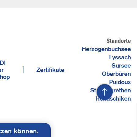
Standorte
Herzogenbuchsee
Lyssach
DI
Sursee
r-
Zertifikate
Oberbüren
hop
Puidoux
St. Margrethen
Hendschiken
tzen können.