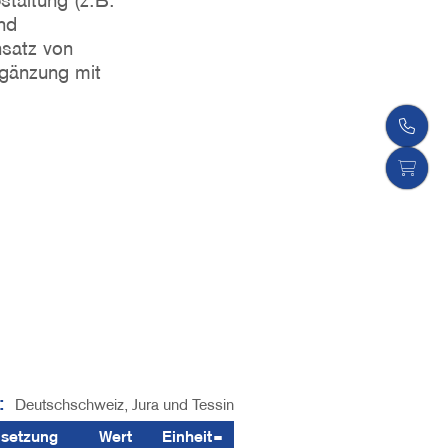
taltung (z.B.
nd
nsatz von
Ergänzung mit
:
Deutschschweiz, Jura und Tessin
setzung
Wert
Einheit