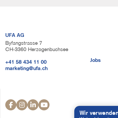
UFA AG
Byfangstrasse 7
CH-3360 Herzogenbuchsee
F
Jobs
+41 58 434 11 00
u
marketing@ufa.ch
ß
z
e
i
S
l
o
Wir verwenden
e