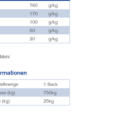
760
g/kg
170
g/kg
100
g/kg
60
g/kg
20
g/kg
Mehl
ormationen
tellmenge
1 Sack
sse (kg)
750kg
 (kg)
25kg