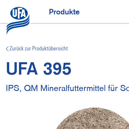
Direkt
zum
Top-Angebote
H
Produkte
Inhalt
a
u
p
t
Zurück zur Produktübersicht
n
UFA 395
a
v
i
IPS, QM Mineralfuttermittel für S
g
a
t
i