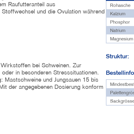
em Raufutteranteil aus
Rohasche
en Stoffwechsel und die Ovulation während
Kalzium
Phosphor
Natrium
Magnesium
Struktur:
t Wirkstoffen bei Schweinen. Zur
 oder in besonderen Stresssituationen.
Bestellinf
ag: Mastschweine und Jungsauen 15 bis
Mindestbes
 Mit der angegebenen Dosierung konform
Palettengrö
Sackgrösse