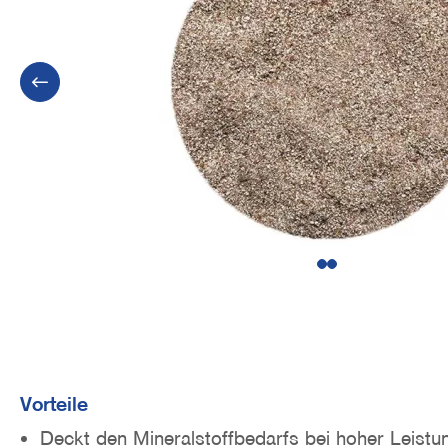
o
n
1
2
Vorteile
Deckt den Mineralstoffbedarfs bei hoher Leistun