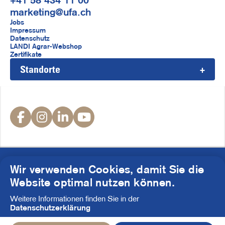
+41 58 434 11 00
marketing@ufa.ch
F
Jobs
Impressum
u
Datenschutz
LANDI Agrar-Webshop
ß
Zertifikate
Standorte
z
e
i
S
l
o
e
c
i
© UFA AG 2026
Wir verwenden Cookies, damit Sie die
a
Website optimal nutzen können.
l
Weitere Informationen finden Sie in der
M
Datenschutzerklärung