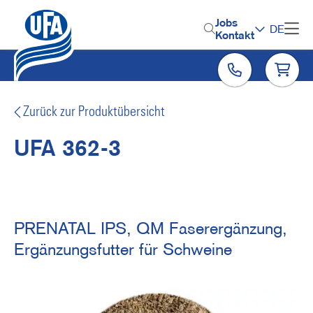
Direkt
zum
H
Jobs
DE
Inhalt
Kontakt
e
a
d
e
Zurück zur Produktübersicht
r
UFA 362-3
M
e
n
u
PRENATAL IPS, QM Faserergänzung,
Ergänzungsfutter für Schweine