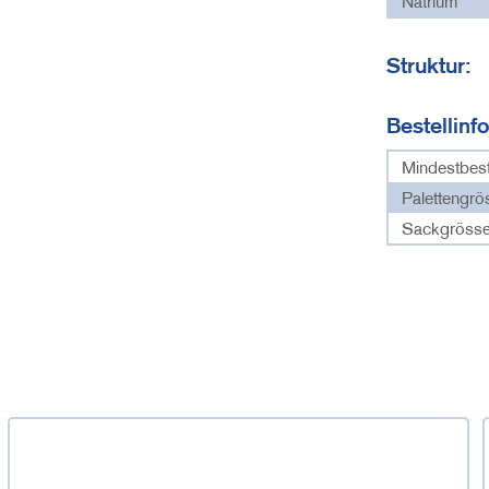
Natrium
Struktur:
Bestellinf
Mindestbes
Palettengrö
Sackgrösse