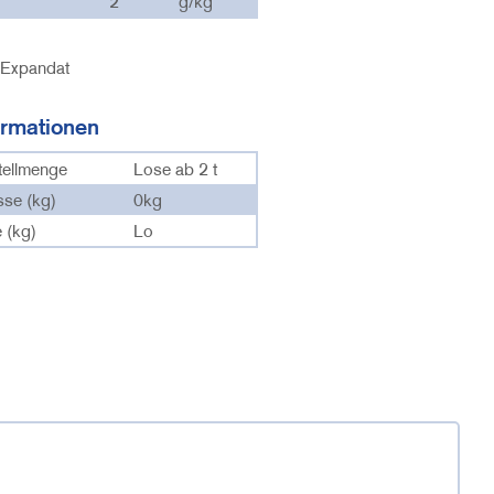
2
g/kg
Expandat
ormationen
tellmenge
Lose ab 2 t
sse (kg)
0kg
 (kg)
Lo