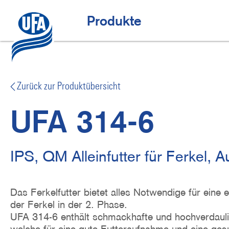
Direkt
zum
Top-Angebote
H
Produkte
Inhalt
a
u
p
t
Zurück zur Produktübersicht
n
UFA 314-6
a
v
i
IPS, QM Alleinfutter für Ferkel, A
g
a
Das Ferkelfutter bietet alles Notwendige für eine 
t
der Ferkel in der 2. Phase.
i
UFA 314-6 enthält schmackhafte und hochverdau