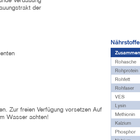
sunde Verdauung
auungstrakt der
Nährstoffe
enten
Zusammen
Rohasche
Rohprotein
Rohfett
Rohfaser
VES
Lysin
en. Zur freien Verfügung vorsetzen Auf
Methionin
em Wasser achten!
Kalzium
Phosphor