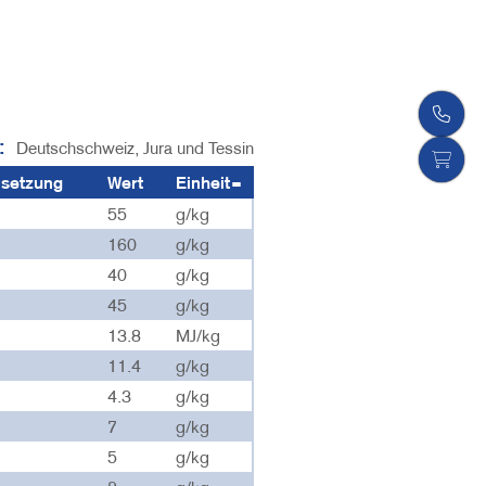
:
Deutschschweiz, Jura und Tessin
setzung
Wert
Einheit
55
g/kg
160
g/kg
40
g/kg
45
g/kg
13.8
MJ/kg
11.4
g/kg
4.3
g/kg
7
g/kg
5
g/kg