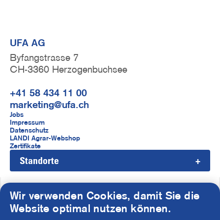
UFA AG
Byfangstrasse 7
CH-3360 Herzogenbuchsee
+41 58 434 11 00
marketing@ufa.ch
F
Jobs
Impressum
u
Datenschutz
LANDI Agrar-Webshop
ß
Zertifikate
Standorte
z
e
i
Wir verwenden Cookies, damit Sie die
S
Website optimal nutzen können.
l