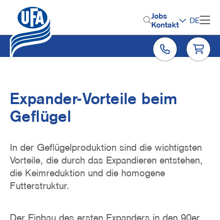
Direkt
zum
H
Jobs
DE
Inhalt
Kontakt
e
a
d
e
r
Expander-Vorteile beim
M
Geflügel
e
n
In der Geflügelproduktion sind die wichtigsten
u
Vorteile, die durch das Expandieren entstehen,
die Keimreduktion und die homogene
Futterstruktur.
Der Einbau des ersten Expanders in den 90er