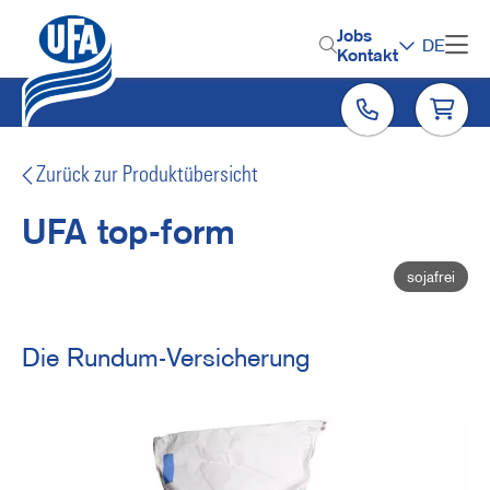
Direkt
zum
H
Jobs
DE
Inhalt
Kontakt
e
a
d
e
Zurück zur Produktübersicht
r
UFA top-form
M
sojafrei
e
n
u
Die Rundum-Versicherung