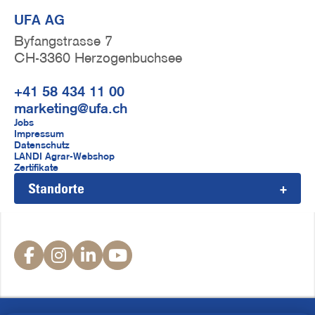
UFA AG
Byfangstrasse 7
CH-3360 Herzogenbuchsee
+41 58 434 11 00
marketing@ufa.ch
F
Jobs
Impressum
u
Datenschutz
LANDI Agrar-Webshop
ß
Zertifikate
Standorte
z
e
i
S
l
o
e
c