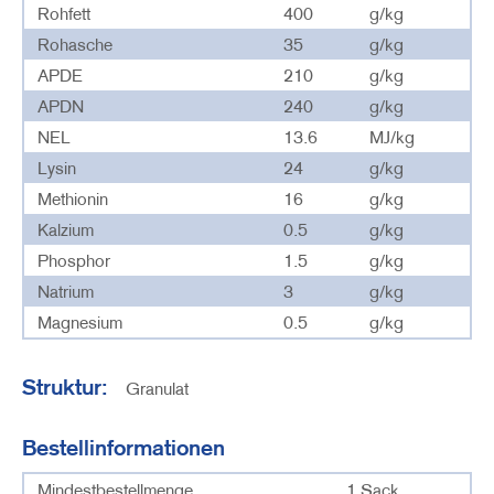
Rohfett
400
g/kg
Rohasche
35
g/kg
APDE
210
g/kg
APDN
240
g/kg
NEL
13.6
MJ/kg
Lysin
24
g/kg
Methionin
16
g/kg
Kalzium
0.5
g/kg
Phosphor
1.5
g/kg
Natrium
3
g/kg
Magnesium
0.5
g/kg
Struktur:
Granulat
Bestellinformationen
Mindestbestellmenge
1 Sack