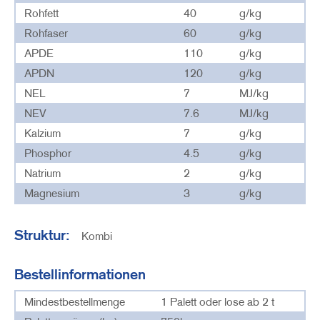
Rohfett
40
g/kg
Rohfaser
60
g/kg
APDE
110
g/kg
APDN
120
g/kg
NEL
7
MJ/kg
NEV
7.6
MJ/kg
Kalzium
7
g/kg
Phosphor
4.5
g/kg
Natrium
2
g/kg
Magnesium
3
g/kg
Struktur:
Kombi
Bestellinformationen
Mindestbestellmenge
1 Palett oder lose ab 2 t