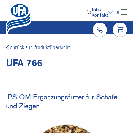
Direkt
zum
H
Jobs
DE
Inhalt
Kontakt
e
a
d
e
Zurück zur Produktübersicht
r
UFA 766
M
e
n
u
IPS QM Ergänzungsfutter für Schafe
und Ziegen