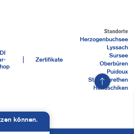
Standorte
Herzogenbuchsee
Lyssach
DI
Sursee
r-
Zertifikate
Oberbüren
hop
Puidoux
St. Margrethen
Hendschiken
tzen können.