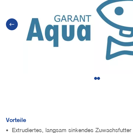
o
n
1
2
Vorteile
Extrudiertes, langsam sinkendes Zuwachsfutter