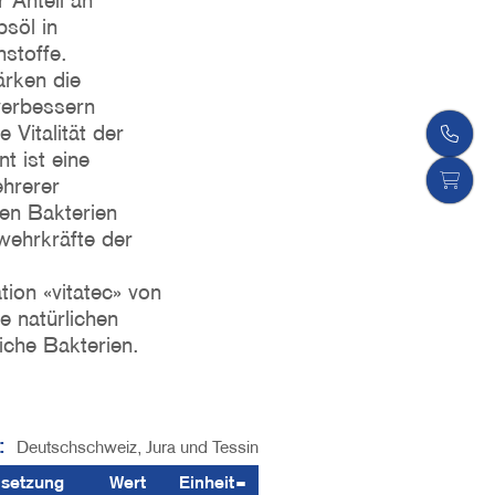
r Anteil an
söl in
hstoffe.
ärken die
verbessern
Vitalität der
nt ist eine
ehrerer
hen Bakterien
wehrkräfte der
tion «vitatec» von
ie natürlichen
iche Bakterien.
:
Deutschschweiz, Jura und Tessin
setzung
Wert
Einheit