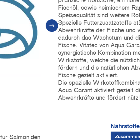
pflanzliche Rohstoffe, ein hohe
Fischöl, sowie heimischem Rap
Speisequalität sind weitere Ro
Spezielle Futterzusatzstoffe st
Abwehrkräfte der Fische und 
dadurch das Wachstum und die 
Fische. Vitatec von Aqua Gara
synergistische Kombination m
Wirkstoffe, welche die nützlic
fördern und die natürlichen Ab
Fische gezielt aktiviert.
Die spezielle Wirkstoffkombina
Aqua Garant aktiviert gezielt d
Abwehrkräfte und fördert nützl
Nährstoffe
 für Salmoniden
Zusammen