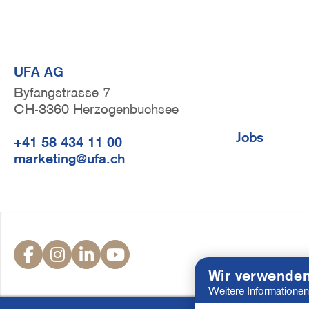
UFA AG
Byfangstrasse 7
CH-3360 Herzogenbuchsee
F
Jobs
+41 58 434 11 00
u
marketing@ufa.ch
ß
z
e
i
S
l
o
Wir verwenden
e
c
Weitere Informationen