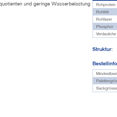
erquotienten und geringe Wasserbelastung
Rohprotein
Rohfett
Rohfaser
Phosphor
Verdauliche
Struktur:
Bestellinf
Mindestbes
Palettengrö
Sackgrösse