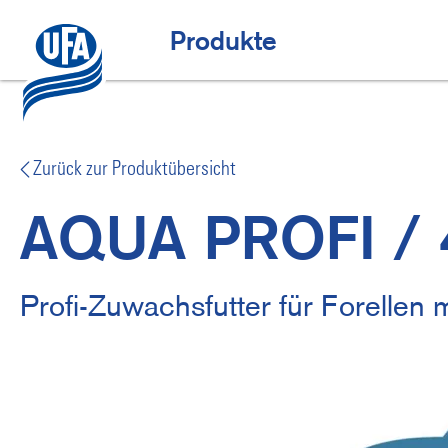
Direkt
zum
Top-Angebote
H
Produkte
Inhalt
a
u
p
t
Zurück zur Produktübersicht
n
AQUA PROFI / 
a
v
i
Profi-Zuwachsfutter für Forellen 
g
a
t
i