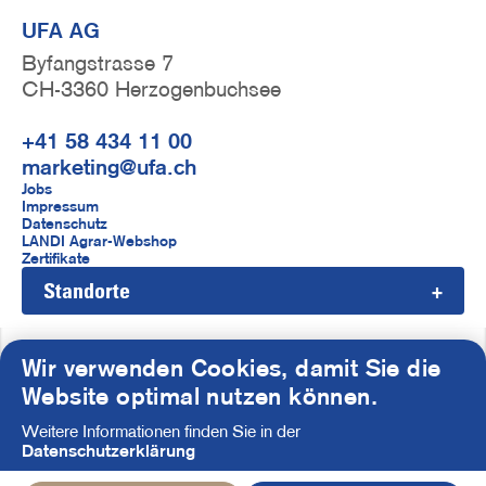
UFA AG
Byfangstrasse 7
CH-3360 Herzogenbuchsee
+41 58 434 11 00
marketing@ufa.ch
F
Jobs
Impressum
u
Datenschutz
LANDI Agrar-Webshop
ß
Zertifikate
Standorte
z
e
i
Wir verwenden Cookies, damit Sie die
S
Website optimal nutzen können.
l
o
Weitere Informationen finden Sie in der
e
c
Datenschutzerklärung