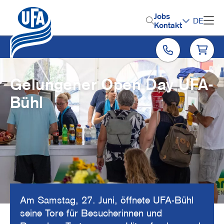
Direkt
zum
H
Jobs
DE
Inhalt
Kontakt
e
a
d
e
Gelungener Open Day UFA-
r
Bühl
M
e
n
u
Am Samstag, 27. Juni, öffnete UFA-Bühl
seine Tore für Besucherinnen und