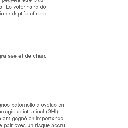
. Le vétérinaire de
tion adaptée afin de
raisse et de chair.
gnée paternelle a évolué en
agique intestinal (SHI)
n ont gagné en importance.
de pair avec un risque accru