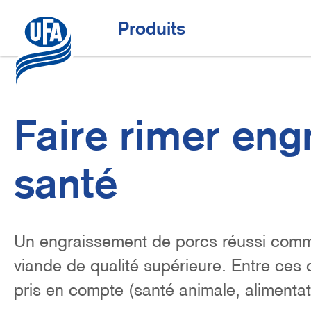
Aller
au
Offres spéciales
H
Produits
contenu
principal
a
u
p
t
Faire rimer en
n
a
santé
v
i
g
Lead
Un engraissement de porcs réussi comme
a
viande de qualité supérieure. Entre ces
t
pris en compte (santé animale, alimenta
i