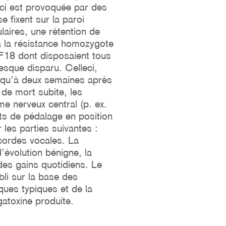
-ci est provoquée par des
e fixent sur la paroi
ulaires, une rétention de
 à la résistance homozygote
F18 dont disposaient tous
esque disparu. Celleci,
usqu’à deux semaines après
 de mort subite, les
e nerveux central (p. ex.
s de pédalage en position
les parties suivantes :
 cordes vocales. La
’évolution bénigne, la
des gains quotidiens. Le
li sur la base des
ues typiques et de la
gatoxine produite.