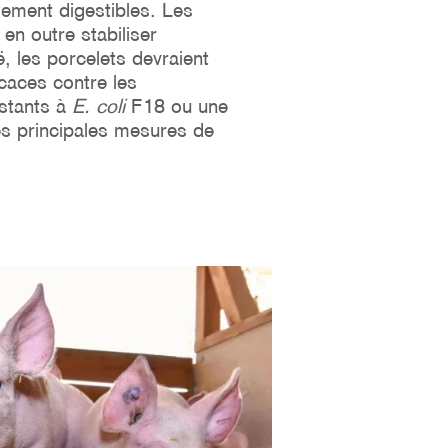
tement digestibles. Les
en outre stabiliser
, les porcelets devraient
caces contre les
istants à
E. coli
F18 ou une
les principales mesures de