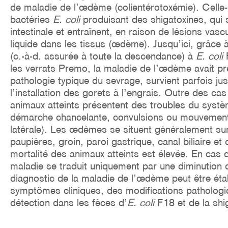
de maladie de l’œdème (colientérotoxémie). Celle
bactéries
E. coli
produisant des shigatoxines, qui s
intestinale et entraînent, en raison de lésions vasc
liquide dans les tissus (œdème). Jusqu’ici, grâce
(c.-à-d. assurée à toute la descendance) à
E. coli
les verrats Premo, la maladie de l’œdème avait pr
pathologie typique du sevrage, survient parfois j
l’installation des gorets à l’engrais. Outre des cas
animaux atteints présentent des troubles du systèm
démarche chancelante, convulsions ou mouvement
latérale). Les œdèmes se situent généralement sur 
paupières, groin, paroi gastrique, canal biliaire et
mortalité des animaux atteints est élevée. En cas d
maladie se traduit uniquement par une diminution 
diagnostic de la maladie de l’œdème peut être étab
symptômes cliniques, des modifications pathologiq
détection dans les fèces d’
E. coli
F18 et de la shi