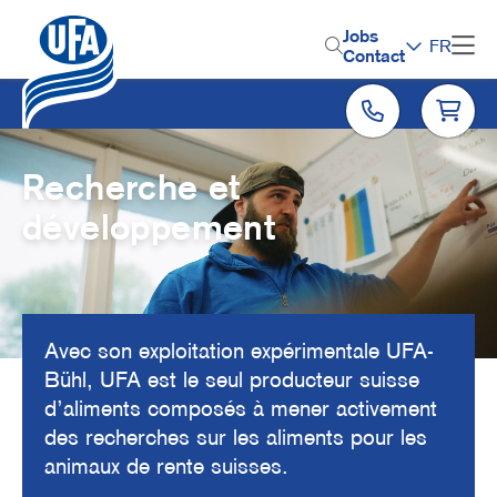
Aller
au
H
Jobs
FR
contenu
Contact
e
principal
Fichier
a
vidéo
d
e
Recherche et
r
développement
M
e
n
Avec son exploitation expérimentale UFA-
u
Bühl, UFA est le seul producteur suisse
d’aliments composés à mener activement
des recherches sur les aliments pour les
animaux de rente suisses.