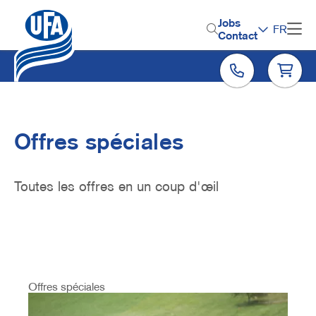
Aller
au
H
Jobs
FR
contenu
Contact
e
principal
a
d
e
r
Offres spéciales
M
e
Toutes les offres en un coup d'œil
n
u
Offres spéciales
Image