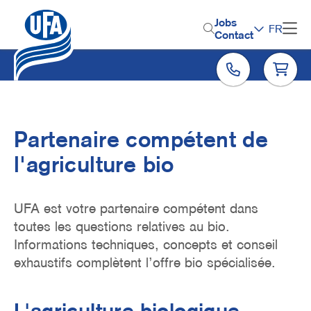
Aller
au
H
Jobs
FR
contenu
Contact
e
principal
a
d
e
r
Partenaire compétent de
M
l'agriculture bio
e
n
UFA est votre partenaire compétent dans
u
toutes les questions relatives au bio.
Informations techniques, concepts et conseil
exhaustifs complètent l’offre bio spécialisée.
L'agriculture biologique