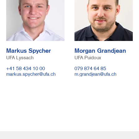
Markus Spycher
Morgan Grandjean
UFA Lyssach
Funktion
UFA Puidoux
Telefonnummer
+41 58 434 10 00
Telefonnummer
079 874 64 85
E-
markus.spycher@ufa.ch
E-
m.grandjean@ufa.ch
Mail
Mail