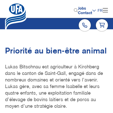
Aller
au
H
Jobs
FR
contenu
Contact
e
principal
a
d
e
r
Priorité au bien-être animal
M
e
Lukas Bitschnau est agriculteur à Kirchberg
n
dans le canton de Saint-Gall, engagé dans de
nombreux domaines et orienté vers l’avenir.
u
Lukas gère, avec sa femme Isabelle et leurs
quatre enfants, une exploitation familiale
d’élevage de bovins laitiers et de porcs au
moyen d’une stratégie claire.