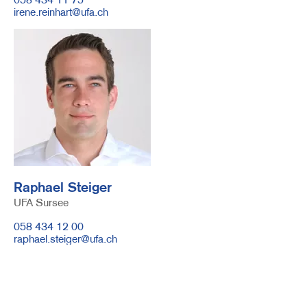
E-
irene.reinhart@ufa.ch
Mail
Image
Raphael Steiger
UFA Sursee
Telefonnummer
058 434 12 00
E-
raphael.steiger@ufa.ch
Mail