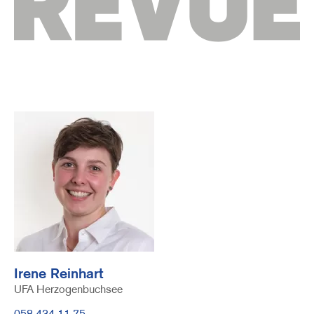
Author
Image
Irene Reinhart
Funktion
UFA Herzogenbuchsee
Telefonnummer
058 434 11 75