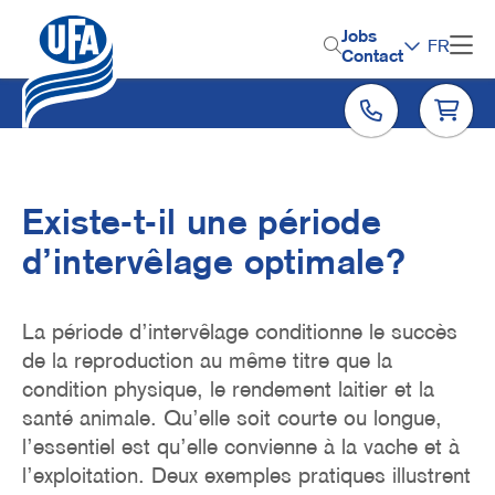
Aller
au
H
Jobs
FR
contenu
Contact
e
principal
a
d
e
r
Existe-t-il une période
M
d’intervêlage optimale?
e
n
Lead
La période d’intervêlage conditionne le succès
u
de la reproduction au même titre que la
condition physique, le rendement laitier et la
santé animale. Qu’elle soit courte ou longue,
l’essentiel est qu’elle convienne à la vache et à
l’exploitation. Deux exemples pratiques illustrent