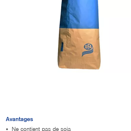
o
n
Avantages
Ne contient pas de soja