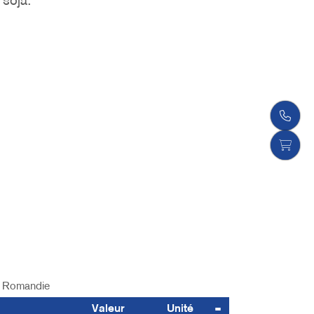
 soja.
Romandie
Valeur
Unité