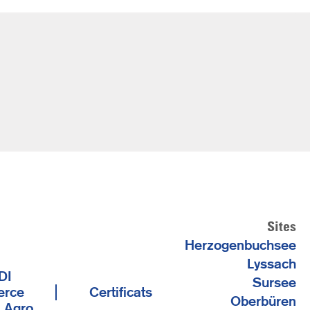
Sites
Herzogenbuchsee
Lyssach
DI
Sursee
rce
Certificats
Oberbüren
e Agro