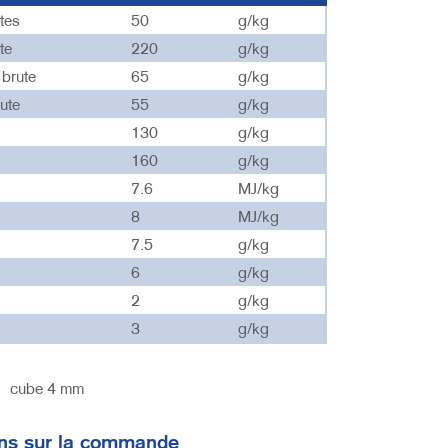
tes
50
g/kg
te
220
g/kg
 brute
65
g/kg
rute
55
g/kg
130
g/kg
160
g/kg
7.6
MJ/kg
8
MJ/kg
7.5
g/kg
6
g/kg
2
g/kg
3
g/kg
:
cube 4 mm
ons sur la commande