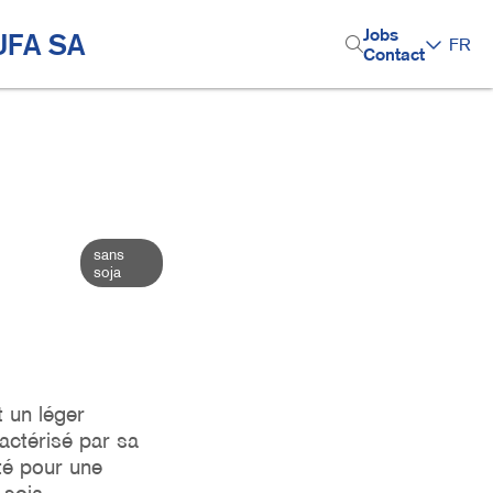
H
Jobs
UFA SA
Top-thèmes
FR
Contact
e
a
d
e
r
M
sans
soja
e
n
u
t un léger
actérisé par sa
pté pour une