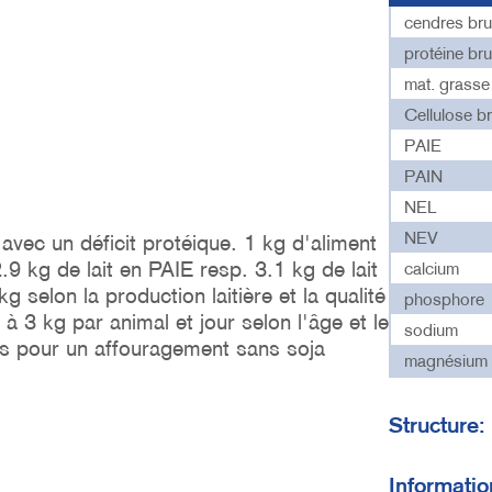
cendres bru
protéine bru
mat. grasse
Cellulose b
PAIE
PAIN
NEL
NEV
vec un déficit protéique. 1 kg d'aliment
9 kg de lait en PAIE resp. 3.1 kg de lait
calcium
g selon la production laitière et la qualité
phosphore
à 3 kg par animal et jour selon l'âge et le
sodium
ces pour un affouragement sans soja
magnésium
Structure
Informati