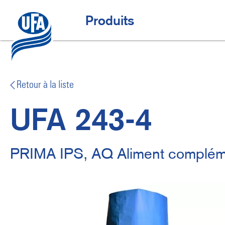
Aller
au
Offres spéciales
H
Produits
contenu
principal
a
u
p
t
Retour à la liste
n
UFA 243-4
a
v
i
PRIMA IPS, AQ Aliment complémen
g
a
t
i