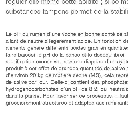
réguler elle-même cette acidité ; si ce m
o
n
substances tampons permet de la stabili
Le pH du rumen d’une vache en bonne santé se si
allant de neutre à légèrement acide. En fonction de
aliments génère différents acides gras en quantité
faire baisser le pH de la panse et le déséquilibrer.
acidification excessive, la vache dispose d’un sys
produit à cet effet de grandes quantités de saliv
d’environ 20 kg de matière sèche (MS), cela repr
de salive par jour. Celle-ci contient des phosphate
hydrogénocarbonates d’un pH de 8,2, qui neutralis
dans la panse. Pour favoriser ce processus, il fau
grossièrement structurée et adaptée aux ruminant