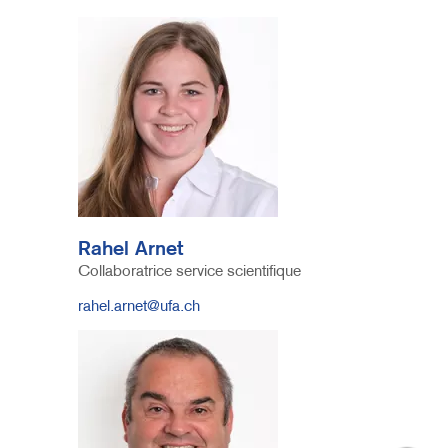
Author
Image
Rahel Arnet
Funktion
Collaboratrice service scientifique
E-
rahel.arnet@ufa.ch
Mail
Image