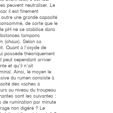
les peuvent neutraliser. Le
car il est finement
en outre une grande capacité
 consommé, de sorte que le
e pH ne se stabilise dans
 substances tampons
um (chaux). Selon sa
nt. Quant à l’oxyde de
qui possède théoriquement
il peut cependant arriver
te et qu’il n’ait
minal. Ainsi, le moyen le
ssive du rumen consiste à
acité des vaches à
ours au niveau du troupeau
nantes sont les suivantes :
s de rumination par minute
rrage non digéré ? Le