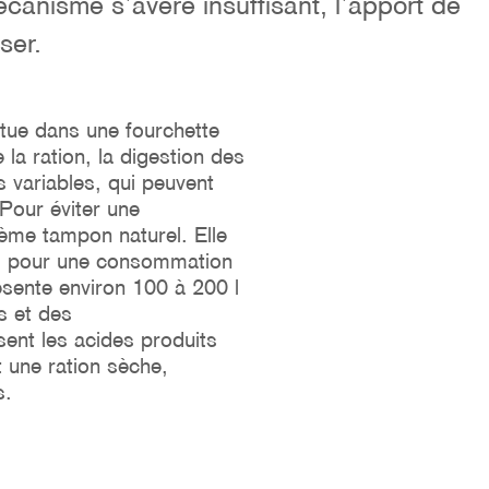
écanisme s’avère insuffisant, l’apport de
ser.
tue dans une fourchette
 la ration, la digestion des
s variables, qui peuvent
 Pour éviter une
tème tampon naturel. Elle
e : pour une consommation
ésente environ 100 à 200 l
s et des
ent les acides produits
t une ration sèche,
s.