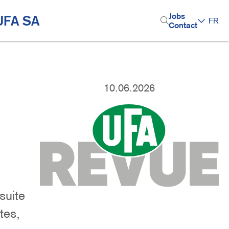
H
Jobs
UFA SA
Top-thèmes
FR
Contact
e
a
d
e
10.06.2026
r
Image
M
e
n
u
suite
tes,