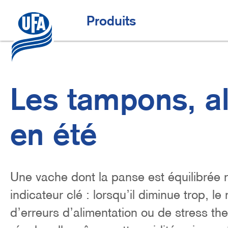
Aller
au
Offres spéciales
H
Produits
contenu
principal
a
u
p
t
Les tampons, al
n
a
en été
v
i
g
Lead
Une vache dont la panse est équilibrée 
a
indicateur clé : lorsqu’il diminue trop, le
t
d’erreurs d’alimentation ou de stress th
i