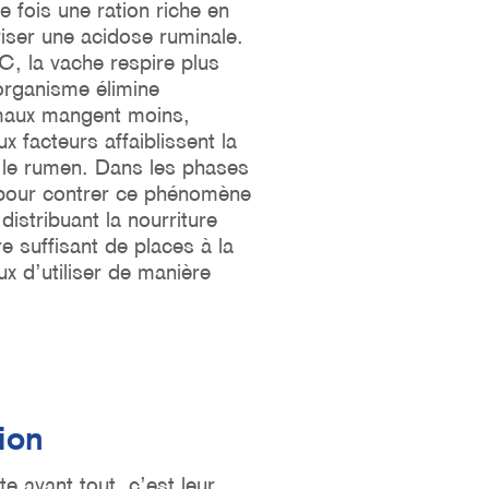
e fois une ration riche en
iser une acidose ruminale.
C, la vache respire plus
’organisme élimine
imaux mangent moins,
x facteurs affaiblissent la
 le rumen. Dans les phases
s pour contrer ce phénomène
istribuant la nourriture
e suffisant de places à la
eux d’utiliser de manière
ion
 avant tout, c’est leur