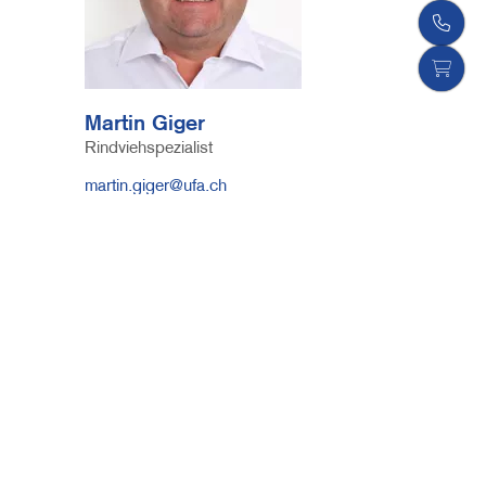
Martin Giger
Funktion
Rindviehspezialist
E-
martin.giger@ufa.ch
Mail