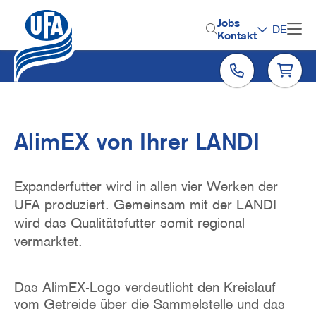
Direkt
zum
H
Jobs
DE
Inhalt
Kontakt
e
a
d
e
r
AlimEX von Ihrer LANDI
M
e
Expanderfutter wird in allen vier Werken der
n
UFA produziert. Gemeinsam mit der LANDI
wird das Qualitätsfutter somit regional
u
vermarktet.
Das AlimEX-Logo verdeutlicht den Kreislauf
vom Getreide über die Sammelstelle und das