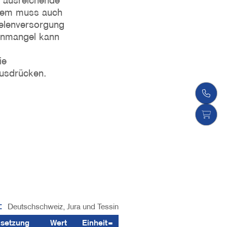
e ausreichende
dem muss auch
elenversorgung
lenmangel kann
ie
usdrücken.
:
Deutschschweiz, Jura und Tessin
setzung
Wert
Einheit