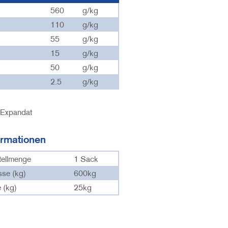
560
g/kg
110
g/kg
55
g/kg
15
g/kg
50
g/kg
2.5
g/kg
Expandat
ormationen
tellmenge
1 Sack
sse (kg)
600kg
 (kg)
25kg