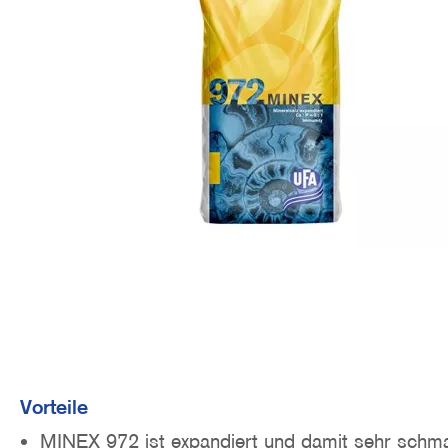
o
n
Vorteile
MINEX 972 ist expandiert und damit sehr schm