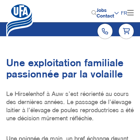
Aller
au
H
Jobs
FR
contenu
Contact
e
principal
a
d
e
r
Une exploitation familiale
M
passionnée par la volaille
e
n
Le Hirselenhof à Auw s’est réorienté au cours
u
des dernières années. Le passage de l’élevage
laitier à l’élevage de poules reproductrices a été
une décision mûrement réfléchie.
Une poignée de main, un bref échange devant