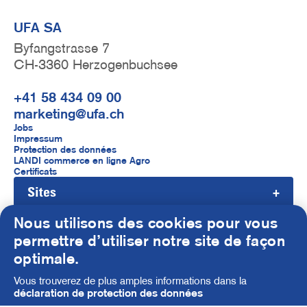
UFA SA
Byfangstrasse 7
CH-3360 Herzogenbuchsee
+41 58 434 09 00
marketing@ufa.ch
F
Jobs
Impressum
u
Protection des données
LANDI commerce en ligne Agro
ß
Certificats
Sites
z
e
Nous utilisons des cookies pour vous
i
permettre d’utiliser notre site de façon
S
optimale.
l
o
Vous trouverez de plus amples informations dans la
e
c
déclaration de protection des données