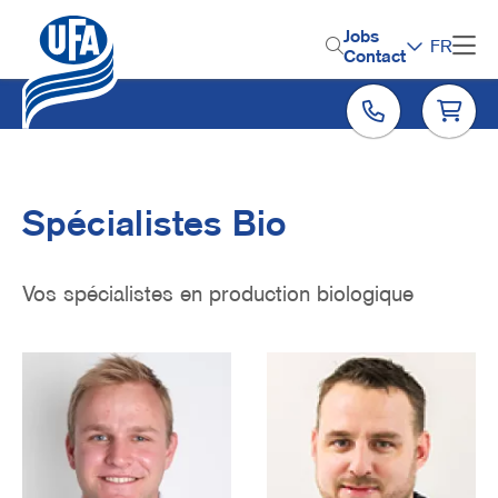
Aller
au
H
Jobs
FR
contenu
Contact
e
principal
a
d
e
r
Spécialistes Bio
M
e
Vos spécialistes en production biologique
n
u
Image
Image