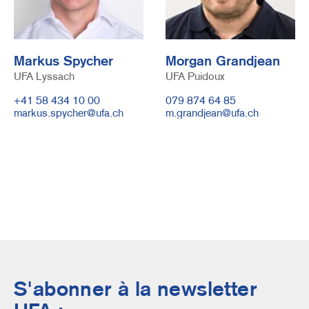
Markus Spycher
Morgan Grandjean
UFA Lyssach
Funktion
UFA Puidoux
Telefonnummer
+41 58 434 10 00
Telefonnummer
079 874 64 85
E-
markus.spycher@ufa.ch
E-
m.grandjean@ufa.ch
Mail
Mail
S'abonner à la newsletter