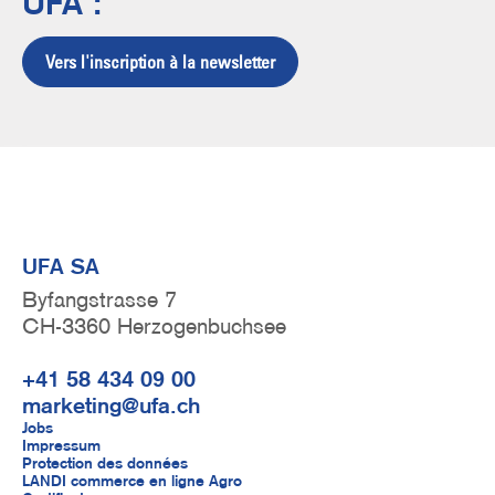
UFA :
Vers l'inscription à la newsletter
UFA SA
Byfangstrasse 7
CH-3360 Herzogenbuchsee
+41 58 434 09 00
marketing@ufa.ch
F
Jobs
Impressum
u
Protection des données
LANDI commerce en ligne Agro