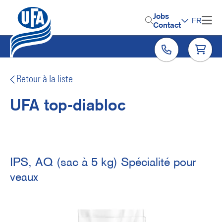
Aller
au
H
Jobs
FR
contenu
Contact
e
principal
a
d
e
Retour à la liste
r
UFA top-diabloc
M
e
n
u
IPS, AQ (sac à 5 kg) Spécialité pour
veaux