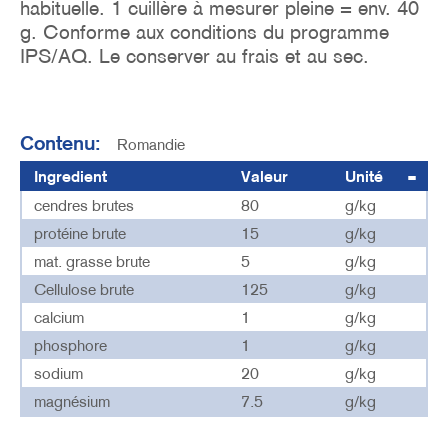
habituelle. 1 cuillère à mesurer pleine = env. 40
g. Conforme aux conditions du programme
IPS/AQ. Le conserver au frais et au sec.
Contenu:
Romandie
Ingredient
Valeur
Unité
cendres brutes
80
g/kg
protéine brute
15
g/kg
mat. grasse brute
5
g/kg
Cellulose brute
125
g/kg
calcium
1
g/kg
phosphore
1
g/kg
sodium
20
g/kg
magnésium
7.5
g/kg