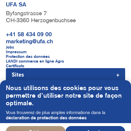
UFA SA
Byfangstrasse 7
CH-3360 Herzogenbuchsee
+41 58 434 09 00
marketing@ufa.ch
F
Jobs
Impressum
u
Protection des données
LANDI commerce en ligne Agro
ß
Certificats
Sites
z
e
Nous utilisons des cookies pour vous
i
permettre d’utiliser notre site de façon
S
optimale.
l
o
Vous trouverez de plus amples informations dans la
e
c
déclaration de protection des données
f
i
© UFA AG 2026