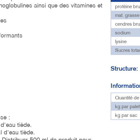
oglobulines ainsi que des vitamines et
protéine bru
mat. grasse
nes
cendres bru
sodium
formants
lysine
Sucres tota
Structure
Informati
Quantité d
kg par palet
kg par sac
se :
d'eau tiède.
 d'eau tiède.
. Distribuer 500 ml de produit pour