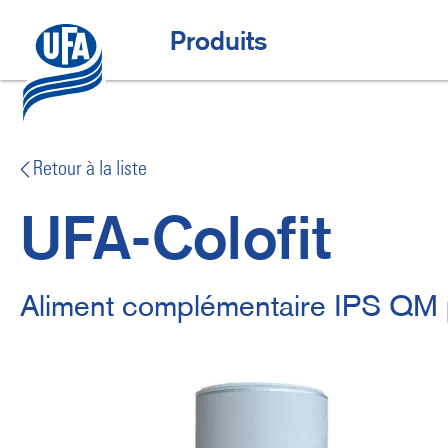
Aller
au
Offres spéciales
H
Produits
contenu
principal
a
u
p
t
Retour à la liste
n
UFA-Colofit
a
v
i
Aliment complémentaire IPS QM p
g
a
t
i