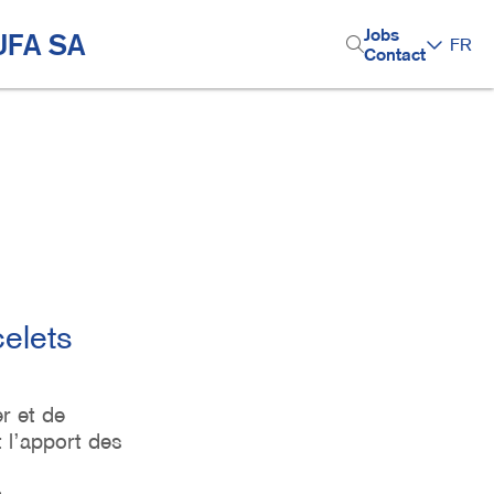
H
Jobs
UFA SA
Top-thèmes
FR
Contact
e
a
d
e
r
M
e
n
elets
u
r et de
 l’apport des