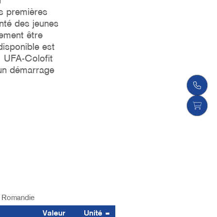
n
s premières
anté des jeunes
vement être
disponible est
, UFA-Colofit
 un démarrage
Romandie
Valeur
Unité