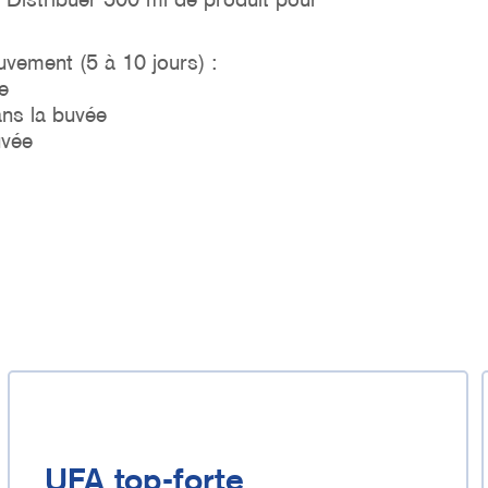
vement (5 à 10 jours) :
e
ans la buvée
uvée
UFA top-forte