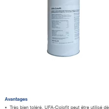
o
n
Avantages
Très bien toléré, UFA-Colofit peut être utilisé d