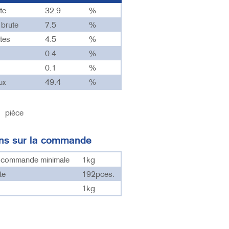
te
32.9
%
 brute
7.5
%
tes
4.5
%
0.4
%
0.1
%
ux
49.4
%
:
pièce
ons sur la commande
e commande minimale
1kg
te
192pces.
1kg