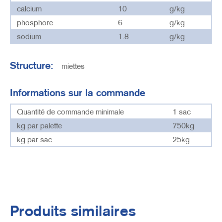
calcium
10
g/kg
phosphore
6
g/kg
sodium
1.8
g/kg
Structure:
miettes
Informations sur la commande
Quantité de commande minimale
1 sac
kg par palette
750kg
kg par sac
25kg
Produits similaires