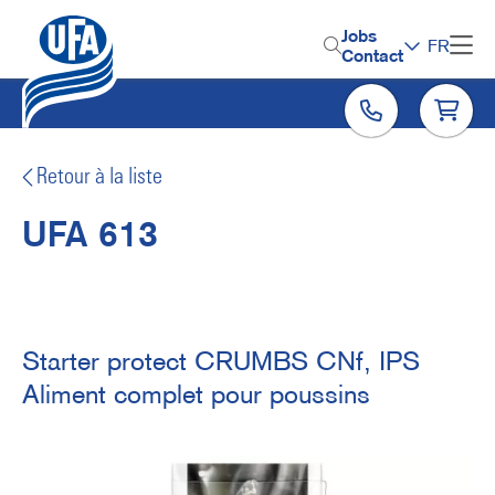
Aller
au
H
Jobs
FR
contenu
Contact
e
principal
a
d
e
Retour à la liste
r
UFA 613
M
e
n
u
Starter protect CRUMBS CNf, IPS
Aliment complet pour poussins