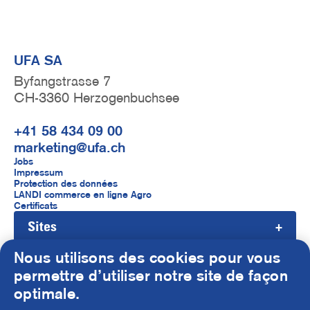
UFA SA
Byfangstrasse 7
CH-3360 Herzogenbuchsee
+41 58 434 09 00
marketing@ufa.ch
F
Jobs
Impressum
u
Protection des données
LANDI commerce en ligne Agro
ß
Certificats
Sites
z
e
Nous utilisons des cookies pour vous
i
permettre d’utiliser notre site de façon
S
optimale.
l