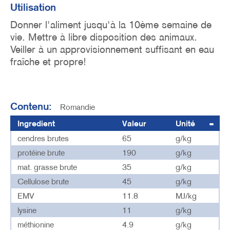
Utilisation
Donner l'aliment jusqu'à la 10ème semaine de
vie. Mettre à libre disposition des animaux.
Veiller à un approvisionnement suffisant en eau
fraîche et propre!
Contenu:
Romandie
Ingredient
Valeur
Unité
cendres brutes
65
g/kg
protéine brute
190
g/kg
mat. grasse brute
35
g/kg
Cellulose brute
45
g/kg
EMV
11.8
MJ/kg
lysine
11
g/kg
méthionine
4.9
g/kg