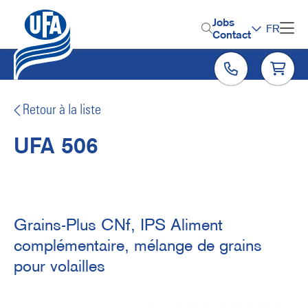
Aller
au
H
Jobs
FR
contenu
Contact
e
principal
a
d
e
Retour à la liste
r
UFA 506
M
e
n
u
Grains-Plus CNf, IPS Aliment
complémentaire, mélange de grains
pour volailles