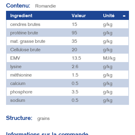
Contenu:
Romandie
Ingredient
Valeur
Unité
cendres brutes
15
g/kg
protéine brute
95
g/kg
mat. grasse brute
35
g/kg
Cellulose brute
20
g/kg
EMV
13.5
MJ/kg
lysine
2.6
g/kg
méthionine
1.5
g/kg
calcium
0.5
g/kg
phosphore
3.5
g/kg
sodium
0.5
g/kg
Structure:
grains
Informations sur la commande