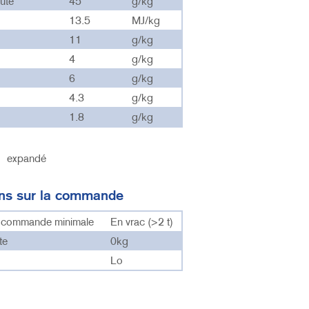
rute
45
g/kg
13.5
MJ/kg
11
g/kg
4
g/kg
6
g/kg
4.3
g/kg
1.8
g/kg
:
expandé
ons sur la commande
e commande minimale
En vrac (>2 t)
te
0kg
Lo