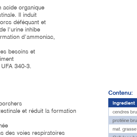
n acide organique
inale. Il induit
orcs déféquant et
e l'urine inhibe
formation d'ammoniac,
es besoins et
liment
n UFA 340-3.
Contenu:
 porchers
Ingredient
estinale et réduit la formation
cendres bru
protéine bru
rhée
mat. grasse
ns des voies respiratoires