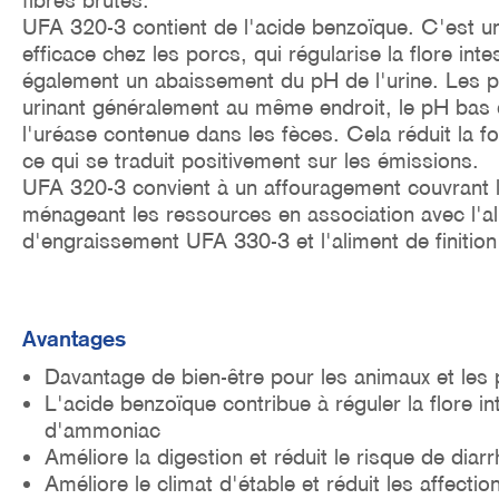
fibres brutes.
o
UFA 320-3 contient de l'acide benzoïque. C'est u
n
efficace chez les porcs, qui régularise la flore intest
également un abaissement du pH de l'urine. Les p
urinant généralement au même endroit, le pH bas d
l'uréase contenue dans les fèces. Cela réduit la 
ce qui se traduit positivement sur les émissions.
UFA 320-3 convient à un affouragement couvrant l
ménageant les ressources en association avec l'a
d'engraissement UFA 330-3 et l'aliment de finitio
Avantages
Davantage de bien-être pour les animaux et les
L'acide benzoïque contribue à réguler la flore int
d'ammoniac
Améliore la digestion et réduit le risque de diar
Améliore le climat d'étable et réduit les affectio