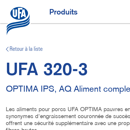
Aller
au
Offres spéciales
H
Produits
contenu
principal
a
u
p
t
Retour à la liste
n
UFA 320-3
a
v
i
OPTIMA IPS, AQ Aliment complet 
g
a
Les aliments pour porcs UFA OPTIMA pauvres en
t
synonymes d'engraissement couronnée de succès à
i
offrent une sécurité supplémentaire avec une prop