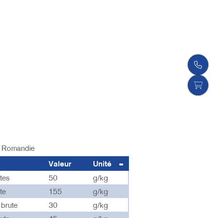
Romandie
Valeur
Unité
tes
50
g/kg
te
155
g/kg
 brute
30
g/kg