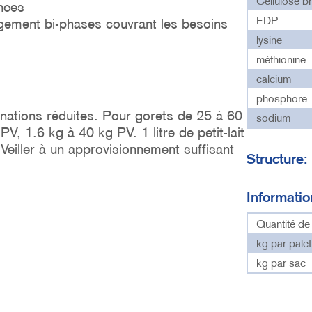
Cellulose b
nces
EDP
gement bi-phases couvrant les besoins
lysine
méthionine
calcium
phosphore
nations réduites. Pour gorets de 25 à 60
sodium
PV, 1.6 kg à 40 kg PV. 1 litre de petit-lait
 Veiller à un approvisionnement suffisant
Structure
Informati
Quantité d
kg par palet
kg par sac