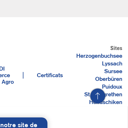
Sites
Herzogenbuchsee
Lyssach
DI
Sursee
rce
Certificats
Oberbüren
e Agro
Puidoux
St. Margrethen
Hendschiken
notre site de