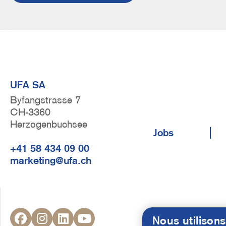
UFA SA
Byfangstrasse 7
CH-3360
F
Herzogenbuchsee
Jobs
u
+41 58 434 09 00
ß
marketing@ufa.ch
z
e
i
S
l
Nous utilisons