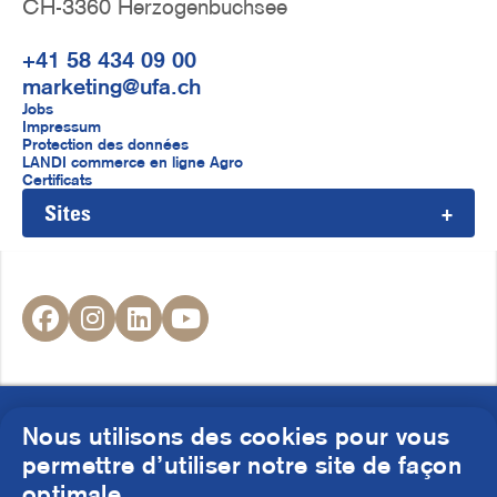
CH-3360 Herzogenbuchsee
+41 58 434 09 00
marketing@ufa.ch
F
Jobs
Impressum
u
Protection des données
LANDI commerce en ligne Agro
ß
Certificats
Sites
z
e
i
S
l
o
e
c
f
i
© UFA AG 2026
r
Nous utilisons des cookies pour vous
a
permettre d’utiliser notre site de façon
l
optimale.