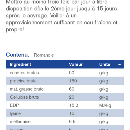
Mettre au moins trois fois par jour à libre
disposition dès le 2ème jour jusqu'à 15 jours
après le sevrage. Veiller à un
approvisionnement suffisant en eau fraîche et
propre!
Contenu:
Romandie
Ingredient
Valeur
Unité
cendres brutes
50
g/kg
protéine brute
180
g/kg
mat. grasse brute
60
g/kg
Cellulose brute
20
g/kg
EDP
15.2
MJ/kg
lysine
15
g/kg
méthionine
6.6
g/kg
calcium
6
g/kg