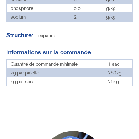
phosphore
5.5
g/kg
sodium
2
g/kg
Structure:
expandé
Informations sur la commande
Quantité de commande minimale
1 sac
kg par palette
750kg
kg par sac
25kg
Bild
Image