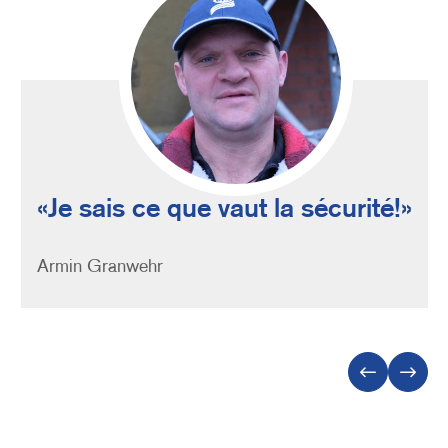
Quote
Je sais ce que vaut la sécurité!
Person
Armin Granwehr