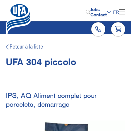
Aller
au
H
Jobs
FR
contenu
Contact
e
principal
a
d
e
Retour à la liste
r
UFA 304 piccolo
M
e
n
u
IPS, AQ Aliment complet pour
porcelets, démarrage