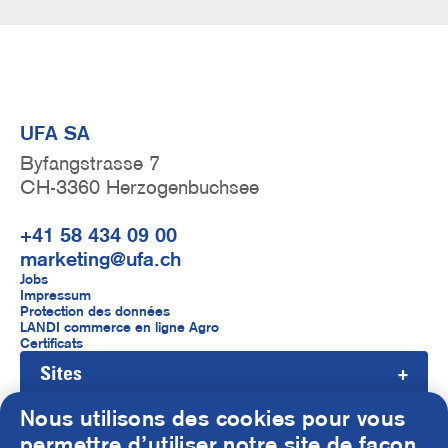
UFA SA
Byfangstrasse 7
CH-3360 Herzogenbuchsee
+41 58 434 09 00
marketing@ufa.ch
F
Jobs
Impressum
u
Protection des données
LANDI commerce en ligne Agro
ß
Certificats
Sites
z
e
Nous utilisons des cookies pour vous
i
permettre d’utiliser notre site de façon