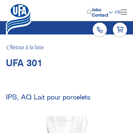
Aller
au
H
Jobs
FR
contenu
Contact
e
principal
a
d
e
Retour à la liste
r
UFA 301
M
e
n
u
IPS, AQ Lait pour porcelets