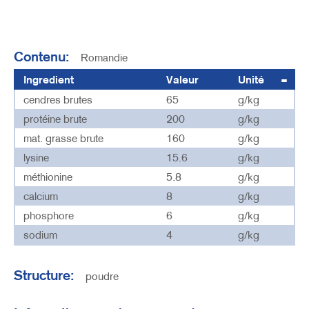
Contenu:
Romandie
Ingredient
Valeur
Unité
cendres brutes
65
g/kg
protéine brute
200
g/kg
mat. grasse brute
160
g/kg
lysine
15.6
g/kg
méthionine
5.8
g/kg
calcium
8
g/kg
phosphore
6
g/kg
sodium
4
g/kg
Structure:
poudre